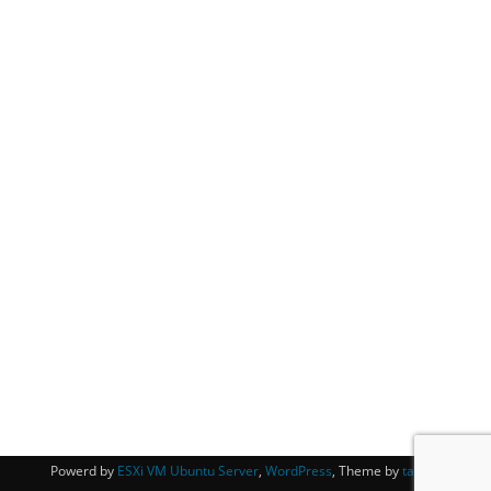
Powerd by
ESXi VM Ubuntu Server
,
WordPress
, Theme by
tagDiv