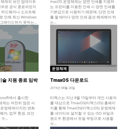
 운영체제의 보안 업데이트
macOS 운영체제는 양면 인쇄를 지원하
4일부로 공식 종료되었지
는 프린터를 이용한 인쇄 시 양면 인쇄를
는 하드웨어나 소프트웨
기본값으로 사용하기 때문에, 단면 인쇄
 인해 최신 Windows
를 할 때마다 양면 인쇄 옵션 해제해야 하
그레이드하지 못하는...
는...
운영체제
, 기술 지원 종료 임박
TmaxOS 다운로드
2019년 08월 20일
rosoft에서 출시한
티맥스는 지난 8월 15일부터 개인 사용자
운영체제는 여전히 많은 사
를 대상으로 TmaxOS(티맥스OS) 홈페이
 운영체제이지만 변화
지를 통해 TmaxOS(티맥스OS) 운영체제
트웨어, 업무 환경, 보안
를 네이티브 설치할 수 있는 ISO 파일과
수...
원도우 환경에서 듀얼 부팅으로 사용할
수...