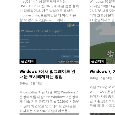
macOS 14 이상 운영체제부터는
Windows 10
DoH(HTTPS 기반 DNS)에 대한 검증 절차
가 지난 10월 1
가 강화되면서, 기존 방식으로 생성한
만, 일부 사용자
mobileconfig 프로파일을 더 이상 사용
어의 호환성 문제로
할 수 없게 되었습니다. 그러나...
11 운영체제로 업
운영체제
운영체제
Windows 7에서 업그레이드 안
Windows 7
내문 표시해제하는 방법
2019년 10월 31일
2019년 12월 19일
지난 2009년 Mic
Windows 7 
Microsoft는 지난 12월 10일 Windows 7
용자가 사용 중인
운영체제를 대상으로 Windows 7 운영체
된 IT 환경(소프
제 기술 지원 종료 다음 날(2020/01/15)부
위협 등)을 수용할 
터 전체 화면으로 업그레이드 안내문을
표시하는 KB4530734 업데이트를...