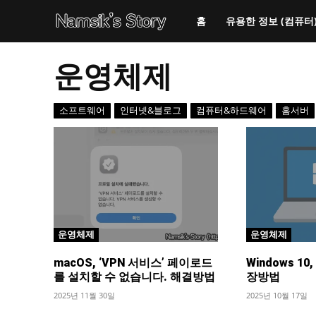
홈
유용한 정보 (컴퓨터
운영체제
소프트웨어
인터넷&블로그
컴퓨터&하드웨어
홈서버
운영체제
운영체제
macOS, ‘VPN 서비스’ 페이로드
Windows 1
를 설치할 수 없습니다. 해결방법
장방법
2025년 11월 30일
2025년 10월 17일