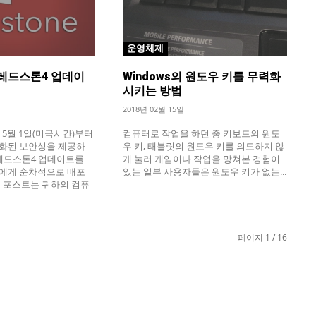
운영체제
0 레드스톤4 업데이
Windows의 원도우 키를 무력화
시키는 방법
2018년 02월 15일
지난 5월 1일(미국시간)부터
컴퓨터로 작업을 하던 중 키보드의 원도
화된 보안성을 제공하
우 키, 태블릿의 원도우 키를 의도하지 않
10 레드스톤4 업데이트를
게 눌러 게임이나 작업을 망쳐본 경험이
에게 순차적으로 배포
있는 일부 사용자들은 원도우 키가 없는...
이 포스트는 귀하의 컴퓨
페이지 1 / 16