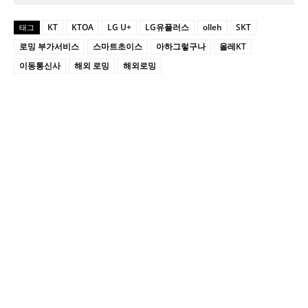
KT
KTOA
LG U+
LG유플러스
olleh
SKT
태그
로밍 부가서비스
스마트초이스
아하그렇구나
올레KT
이동통신사
해외 로밍
해외로밍