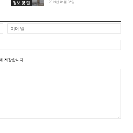
2014년 04월 08일
정보 및 팁
이
이
름
메
일
웹
사
이
에 저장합니다.
트