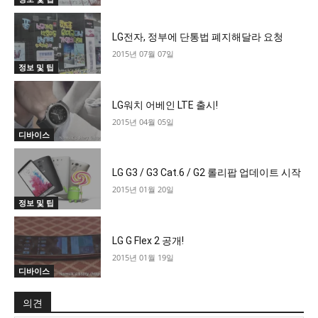
LG전자, 정부에 단통법 폐지해달라 요청
2015년 07월 07일
정보 및 팁
LG워치 어베인 LTE 출시!
2015년 04월 05일
디바이스
LG G3 / G3 Cat.6 / G2 롤리팝 업데이트 시작
2015년 01월 20일
정보 및 팁
LG G Flex 2 공개!
2015년 01월 19일
디바이스
의견