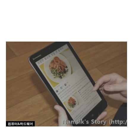
컴퓨터&하드웨어