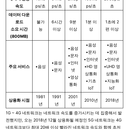
속도
ps/초
ps/초
s/초
ps/초
초
데이터 다운
로드
불가
6시간
9분
1분 이
1초에 2
소요 시간
능
이상
이상
상
편 이상
(800MB)
•음성
•음성
•음성
•문자
•문자
•문자
•인터넷
•인터넷
•음성
•인터
주요 서비스
•음성
•HD 영
•UHD 영
•문자
넷
상통화
상통화
•영상
•기초
•지능화
통화
IoT
IoT
1981
1991
2001
상용화 시점
2010년
2018년
년
년
년
1G ~ 4G 네트워크는 네트워크 속도를 증가시키는 데 집중해서 발
전했지만, 오는 2018년 12월 상용화될 예정인 5G 네트워크는 4G
네트워크보다 최대 20배 이상 빨라진 네트워크 속도와 함께 초저