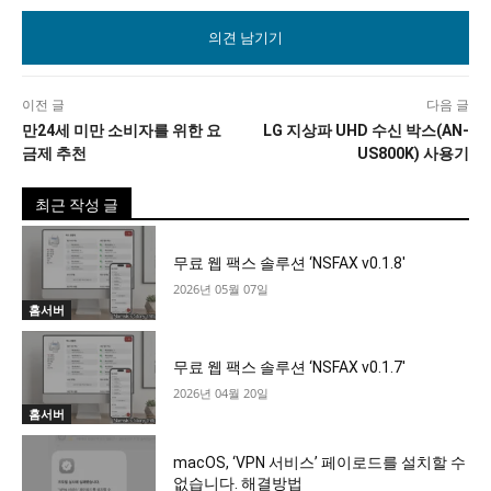
견
이전 글
다음 글
만24세 미만 소비자를 위한 요
LG 지상파 UHD 수신 박스(AN-
금제 추천
US800K) 사용기
최근 작성 글
무료 웹 팩스 솔루션 ‘NSFAX v0.1.8′
2026년 05월 07일
홈서버
무료 웹 팩스 솔루션 ‘NSFAX v0.1.7′
2026년 04월 20일
홈서버
macOS, ‘VPN 서비스’ 페이로드를 설치할 수
없습니다. 해결방법