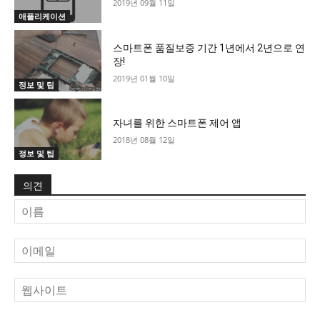
2019년 09월 11일
애플리케이션
스마트폰 품질보증 기간 1년에서 2년으로 연
장!
2019년 01월 10일
정보 및 팁
자녀를 위한 스마트폰 제어 앱
2018년 08월 12일
정보 및 팁
의견
이
름
이
메
일
웹
사
이