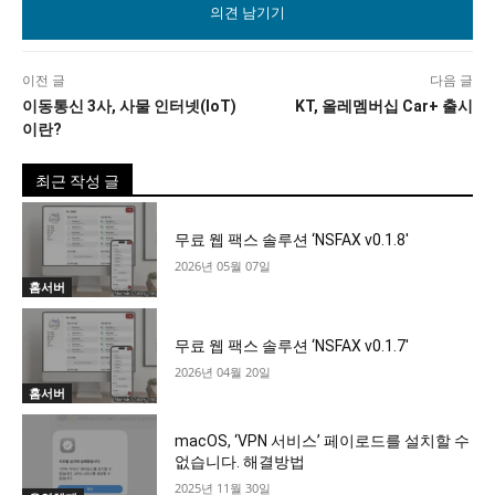
이전 글
다음 글
이동통신 3사, 사물 인터넷(IoT)
KT, 올레멤버십 Car+ 출시
이란?
최근 작성 글
무료 웹 팩스 솔루션 ‘NSFAX v0.1.8′
2026년 05월 07일
홈서버
무료 웹 팩스 솔루션 ‘NSFAX v0.1.7′
2026년 04월 20일
홈서버
macOS, ‘VPN 서비스’ 페이로드를 설치할 수
없습니다. 해결방법
2025년 11월 30일