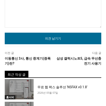
의
견
이전 글
다음 글
이동통신 3사, 통신 중계기(증폭
삼성 갤럭시노트5, 급속 무선충
기)란?
전기 사용기
최근 작성 글
무료 웹 팩스 솔루션 ‘NSFAX v0.1.8′
2026년 05월 07일
홈서버