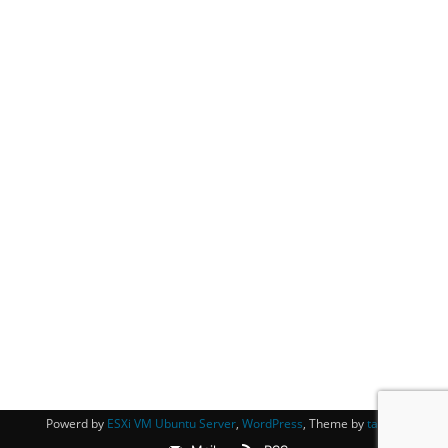
Powerd by
ESXi VM Ubuntu Server
,
WordPress
, Theme by
tagDiv