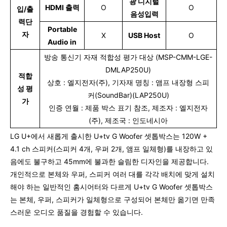
광 디지털
HDMI 출력
O
O
입/출
음성입력
력단
Portable
자
X
USB Host
O
Audio in
방송 통신기 자재 적합성 평가 대상 (MSP-CMM-LGE-
DMLAP250U)
적합
상호 : 엘지전자(주), 기자재 명칭 : 앰프 내장형 스피
성 평
커(SoundBar)(LAP250U)
가
인증 연월 : 제품 박스 표기 참조, 제조자 : 엘지전자
(주), 제조국 : 인도네시아
LG U+에서 새롭게 출시한 U+tv G Woofer 셋톱박스는 120W +
4.1 ch 스피커(스피커 4개, 우퍼 2개, 앰프 일체형)를 내장하고 있
음에도 불구하고 45mm에 불과한 슬림한 디자인을 제공합니다.
개인적으로 본체와 우퍼, 스피커 여러 대를 각각 배치에 맞게 설치
해야 하는 일반적인 홈시어터와 다르게 U+tv G Woofer 셋톱박스
는 본체, 우퍼, 스피커가 일체형으로 구성되어 본체만 옮기면 만족
스러운 오디오 품질을 경험할 수 있습니다.