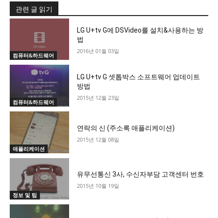
관련 글 읽기
LG U+tv G에 DSVideo를 설치&사용하는 방
법
2016년 01월 03일
컴퓨터&하드웨어
LG U+tv G 셋톱박스 소프트웨어 업데이트
방법
2015년 12월 23일
컴퓨터&하드웨어
연락의 신 (주소록 애플리케이션)
2015년 12월 08일
애플리케이션
유무선통신 3사, 수신자부담 고객센터 번호
2015년 10월 19일
정보 및 팁