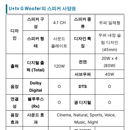
U+tv G Woofer의 스피커 사양표
스피커 구
스피커 종
4.1 CH
우퍼 일체형
성
류
디자
우퍼 내장 슬
인
스피커 형
사운드
디자인 특
림 디자인
태
플레이트
징
(45mm)
20W x 4
전면
디지털 출
(80W)
출력
120W
력 (Total)
서브우퍼
40W
Dolby
음장
O
DTS
O
Digital
연결
블루투스
O
광 디지털
O
성
(Rx)
음장
사운드 효
Cinema, Natural, Sports, Voice,
효과
과
Music, Night