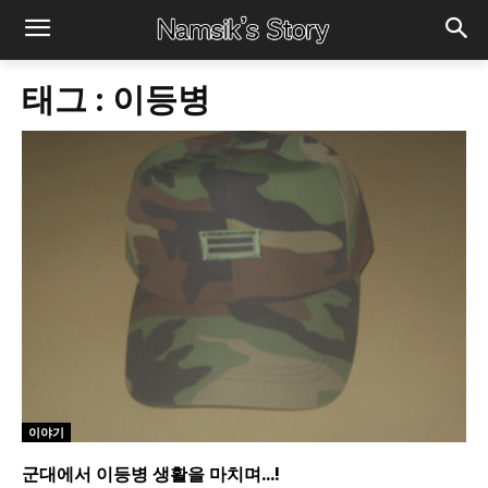
태그 :
이등병
이야기
군대에서 이등병 생활을 마치며…!