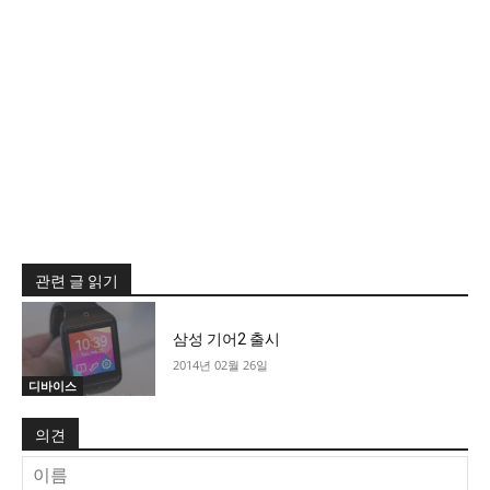
관련 글 읽기
삼성 기어2 출시
2014년 02월 26일
디바이스
의견
이
름