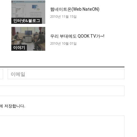
웹네이트온(Web NateON)
2010년 11월 15일
인터넷&블로그
우리 부대에도 QOOK TV가~!
2010년 10월 01일
이야기
이
이
름
메
일
웹
사
이
에 저장합니다.
트