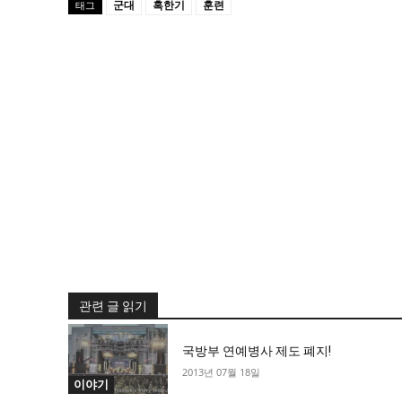
군대
혹한기
훈련
태그
관련 글 읽기
국방부 연예병사 제도 폐지!
2013년 07월 18일
이야기