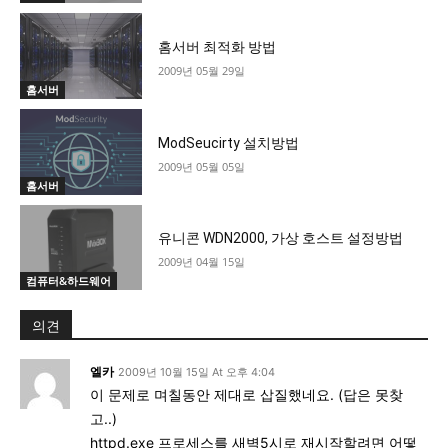
홈서버 최적화 방법
2009년 05월 29일
홈서버
ModSeucirty 설치방법
2009년 05월 05일
홈서버
유니콘 WDN2000, 가상 호스트 설정방법
2009년 04월 15일
컴퓨터&하드웨어
의견
엘카
2009년 10월 15일 At 오후 4:04
이 문제로 며칠동안 제대로 삽질했네요. (답은 못찾
고..)
httpd.exe 프로세스를 새벽5시로 재시작할려면 어떻