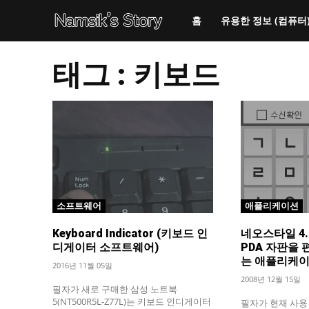
홈
유용한 정보 (컴퓨터
태그 :
키보드
소프트웨어
애플리케이션
Keyboard Indicator (키보드 인
네오스타일 4.
디게이터 소프트웨어)
PDA 자판을
는 애플리케이
2016년 11월 05일
2008년 12월 15일
필자가 새로 구매한 삼성 노트북
5(NT500R5L-Z77L)는 키보드 인디게이터
필자가 현재 사용 