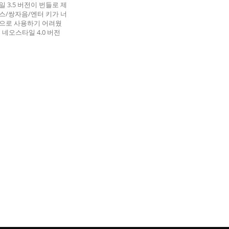
일 3.5 버전이 번들로 제
스/쌍자음/엔터 키가 너
으로 사용하기 어려웠
 네오스타일 4.0 버전