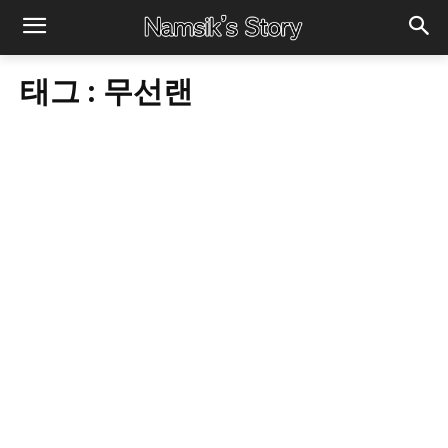
태그 :
무선랜